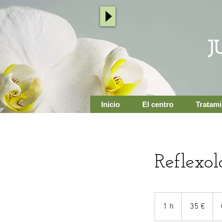
J
Inicio
El centro
Tratam
Reflexol
35
euros
1 h
1
35 €