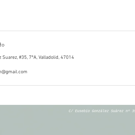
to
 Suarez, #35, 7ºA, Valladolid, 47014
tin@gmail.com
C/ Eusebio González Suárez nº