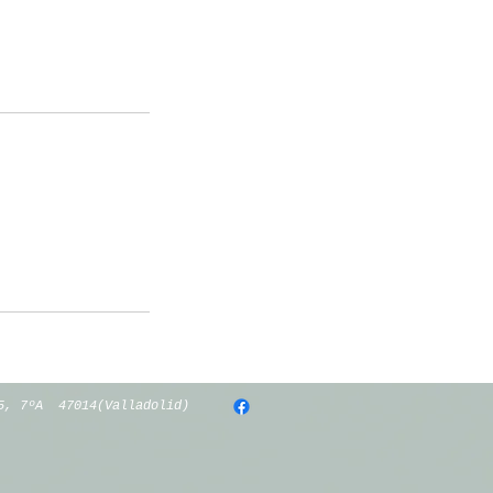
 35, 7ºA
47014(Valladolid)