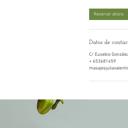
Reservar ahora
Datos de contac
C/ Eusebio González
+ 653681459
masajesjuliavalen