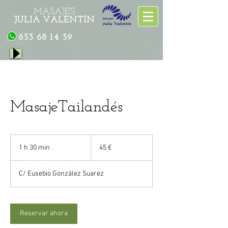
MASAJES
JULIA VALENTÍN
653 68 14 59
MasajeTailandés
45
euros
1 h 30 min
1
45 €
3
C/ Eusebio González Suarez
0
m
i
Reservar ahora
n